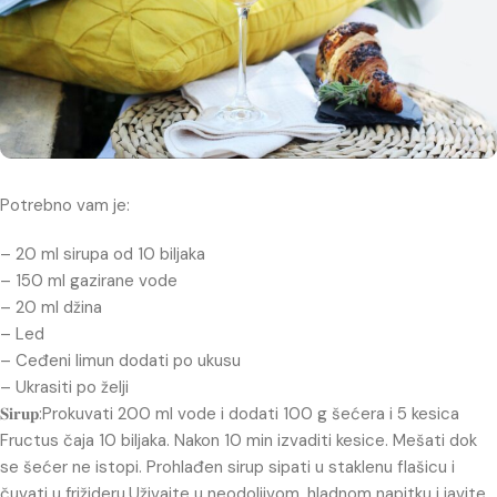
Potrebno vam je:
– 20 ml sirupa od 10 biljaka
– 150 ml gazirane vode
– 20 ml džina
– Led
– Ceđeni limun dodati po ukusu
– Ukrasiti po želji
𝐒𝐢𝐫𝐮𝐩:Prokuvati 200 ml vode i dodati 100 g šećera i 5 kesica
Fructus čaja 10 biljaka. Nakon 10 min izvaditi kesice. Mešati dok
se šećer ne istopi. Prohlađen sirup sipati u staklenu flašicu i
čuvati u frižideru.Uživajte u neodoljivom, hladnom napitku i javite