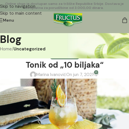
Online shop je dostupan samo za tržište Republike Srbije. Dostava je
Skip to navigation
besplatna za porudžbine od 3.000,00 dinara.
Skip to main content
Menu
Blog
Home
/
Uncategorized
UNCATEGORIZED
Tonik od „10 biljaka“
0
Marina Ivanović
On jun 7, 2021