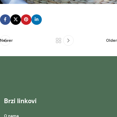
Newer
Older
Brzi linkovi
O nama