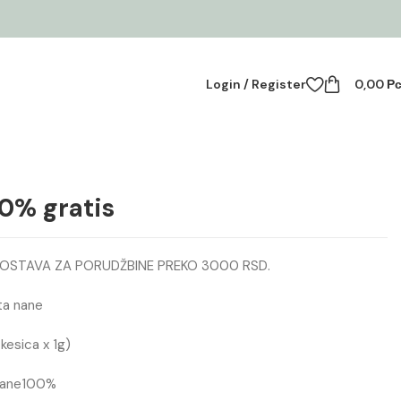
Login / Register
0,00
Р
0% gratis
OSTAVA ZA PORUDŽBINE PREKO 3000 RSD.
sta nane
 kesica x 1g)
t nane100%