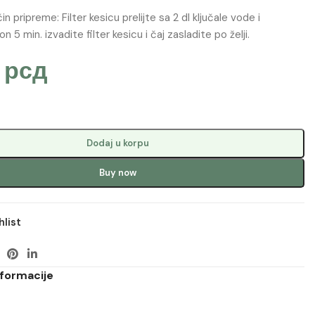
n pripreme: Filter kesicu prelijte sa 2 dl ključale vode i
n 5 min. izvadite filter kesicu i čaj zasladite po želji.
0
рсд
Dodaj u korpu
Buy now
hlist
formacije