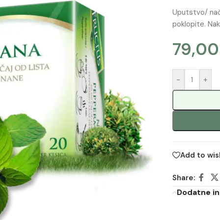
Uputstvo/ nači
poklopite. Nako
79,0
-
+
Add to wis
Share:
Dodatne in