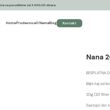
atna za porudžbine od 3.000,00 dinara.
Home
Prodavnica
O Nama
Blog
Kontakt
Nana 2
BESPLATNA D
Biljni čaj od li
20g (20 filter
Sastojci: lis