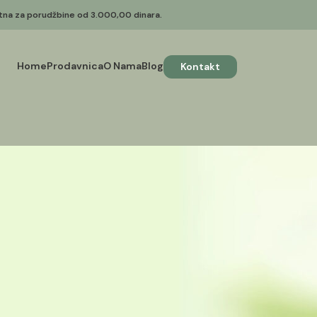
atna za porudžbine od 3.000,00 dinara.
Home
Prodavnica
O Nama
Blog
Kontakt